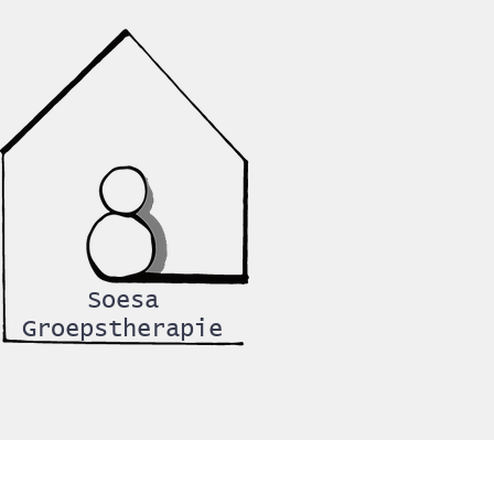
Soesa
Groepstherapie
is 8